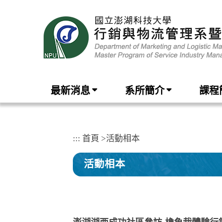
跳
到
主
要
內
容
區
塊
最新消息
系所簡介
課程
:::
首頁
>
活動相本
活動相本