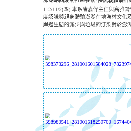
澎湖湖西成功社區參訪-櫓魚栽體驗行
112/11/2(四) 本系唐嘉偉主
度認識與親身體驗澎湖在地漁村文化
岸邊生態的減少與垃圾的汙染對於澎