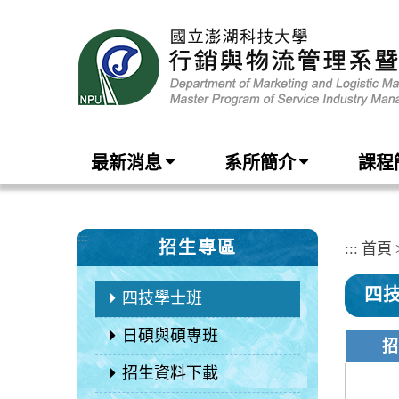
跳
到
主
要
內
容
區
塊
最新消息
系所簡介
課程
:::
招生專區
:::
首頁
四
四技學士班
日碩與碩專班
招
招生資料下載