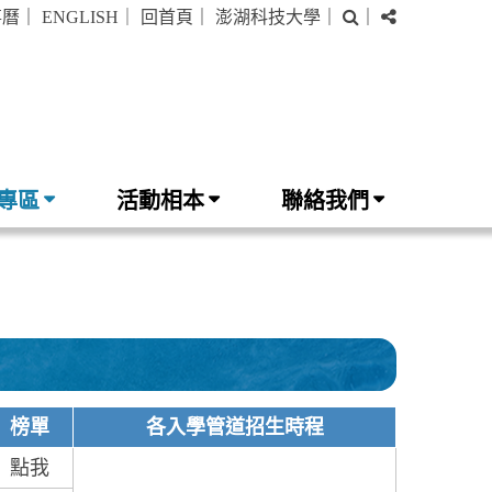
搜
分
事曆
｜
ENGLISH
｜
回首頁
｜
澎湖科技大學
｜
｜
尋
享
專區
活動相本
聯絡我們
榜單
各入學管道招生時程
點我