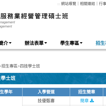
網站導覽
｜
相關連結
｜
行
:::
簡介
辦法表單
學生專區
招生
>
招生專區
>
四技學士班
技學士班
生學年
入學管道
招生簡章
技優甄審
簡章