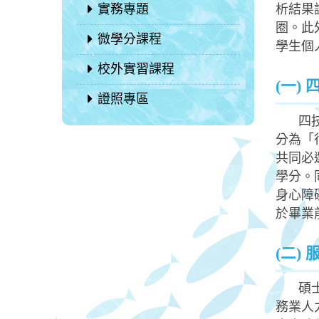
實務專題
析結果
圈。此
微學分課程
學生個
校外實習課程
(一)
證照專區
四
分為「
共同必
學分。
身心障
於畢業
(二)
碩
務業人