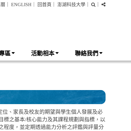
搜
分
事曆
｜
ENGLISH
｜
回首頁
｜
澎湖科技大學
｜
｜
尋
享
專區
活動相本
聯絡我們
定位、家長及校友的期望與學生個人發展及必
目標之基本/核心能力及其課程規劃與指標，以
之程度，並定期透過能力分析之評鑑與評量分