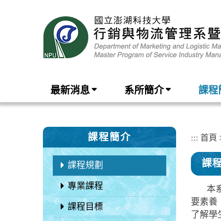
跳
到
主
要
內
容
區
塊
最新消息
系所簡介
課程
:::
課程簡介
:::
首頁
課
課程規劃
專業課程
本
要素養
課程目標
了解學