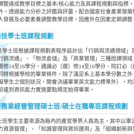
調整達成教學目標之基本/核心能力及其課程規劃與指標
外，透過能力分析之評鑑與評量，配合國家社會產業發展
人發展及必要素養調整教學目標，因應外在因素定期調整
 四技學士班課程規劃
技學士班根據課程規劃表程序設計出「行銷與流通領域」
行銷流通」、「物流倉儲」及「商業管理」三種授課領域。
選修14至16學分、通識必（選）修14至16學分、院訂必（
同時根據學校的畢業條件，除了滿足系上基本學分數之外，
礙學生之個別狀況，開會決議畢業英文能力標準外），均須通
前達到資訊能力實施要點規定始得畢業。
 服務業經營管理碩士班/碩士在職專班課程規劃
士班學生主要來源為縣內的產官學界人員為主，其中以軍
力資源管理」、「知識管理與資訊運用」及「組織創新與