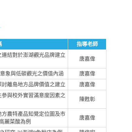
」
稱
指導老師
之連結對於澎湖觀光品牌建立
唐嘉偉
地意象與低碳觀光之價值內涵
唐嘉偉
探討離島地方品牌價值之建立
唐嘉偉
生參與校外實習滿意度因素之
陳甦彰
地方農特產品知覺定位圖及市
唐嘉偉
高麗菜酸為例