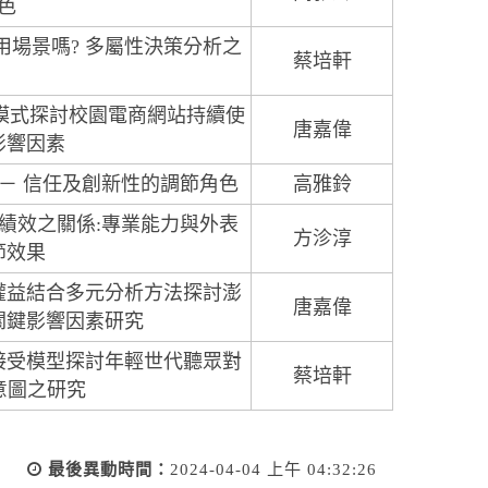
色
用場景嗎? 多屬性決策分析之
蔡培軒
模式探討校園電商網站持續使
唐嘉偉
影響因素
討－ 信任及創新性的調節角色
高雅鈴
績效之關係:專業能力與外表
方沴淳
節效果
權益結合多元分析方法探討澎
唐嘉偉
關鍵影響因素研究
接受模型探討年輕世代聽眾對
蔡培軒
為意圖之研究
最後異動時間：
2024-04-04 上午 04:32:26