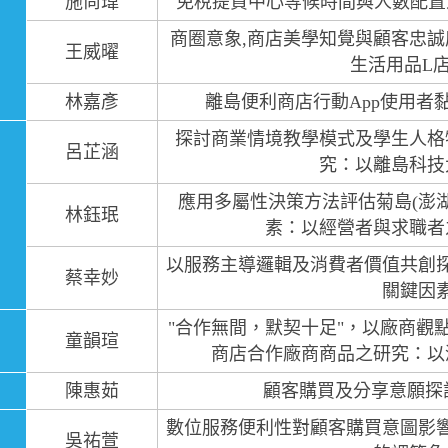
施尚瑋
免稅提貨中心等候時間與人數配置
商圈意象,商店美學知覺與顧客忠誠
王威曜
生活用品L
林嘉彥
離島便利商店行動App使用者
探討商業情境教學模式及學生人格
呂芷涵
究：以離島科技
應用多屬性決策方法評估菊島(澎
林鈺珉
素：以經營者與求職者
以服務主導邏輯及消費者價值共創
蔡幸妙
關鍵因
"合作無間，默契十足"，以廠商觀
童韻瑄
商店合作廠商商品之研究：以
陳惠茹
顧客購買及分享意願探
數位服務便利性對顧客購買意圖影
吳祐萱