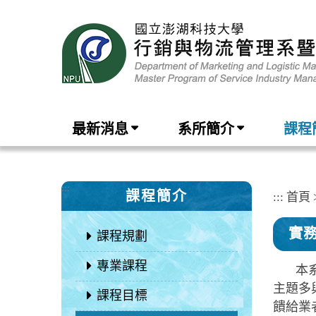
跳
到
主
要
內
容
區
塊
最新消息
系所簡介
課程
:::
課程簡介
:::
首頁
實
課程規劃
專業課程
本
主題多
課程目標
饋給業