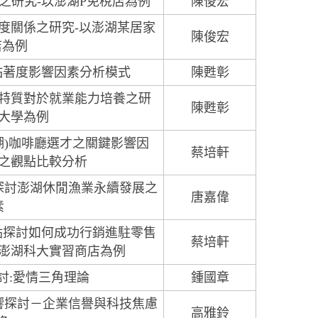
之研究-以澎湖P免稅店為例
陳俊宏
度關係之研究-以澎湖某居家
陳俊宏
店為例
黏著度影響因素分析模式
陳甦彰
特質對於就業能力培養之研
陳甦彰
大學為例
湖)咖啡廳選才之關鍵影響因
蔡培軒
之觀點比較分析
探討澎湖休閒漁業永續發展之
唐嘉偉
素
點探討如何成功行銷進駐零售
蔡培軒
澎湖科大實習商店為例
討:愛情三角理論
鍾國章
響探討－企業信譽與科技焦慮
高雅鈴