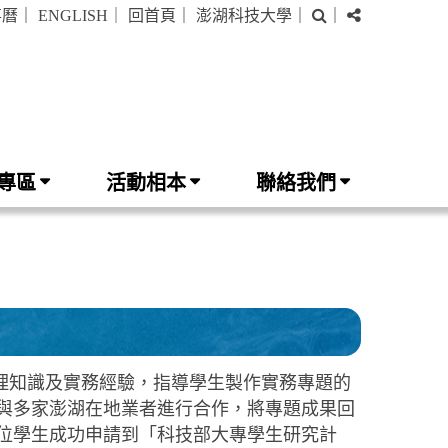
搜
分
事曆
｜
ENGLISH
｜
回首頁
｜
澎湖科技大學
｜
｜
尋
享
專區
活動相本
聯絡我們
理知識及實務經驗，指導學生製作實務專題的
與多家澎湖在地業者進行合作，將專題成果回
位學生成功申請到「科技部大專學生研究計