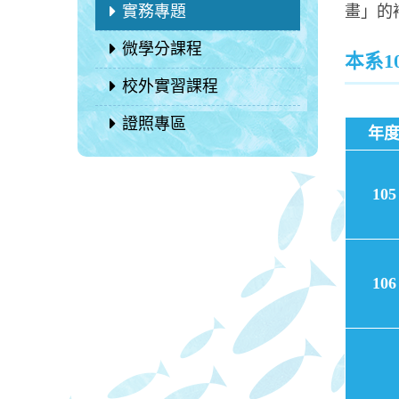
實務專題
畫」的
微學分課程
本系1
校外實習課程
證照專區
年
105
106