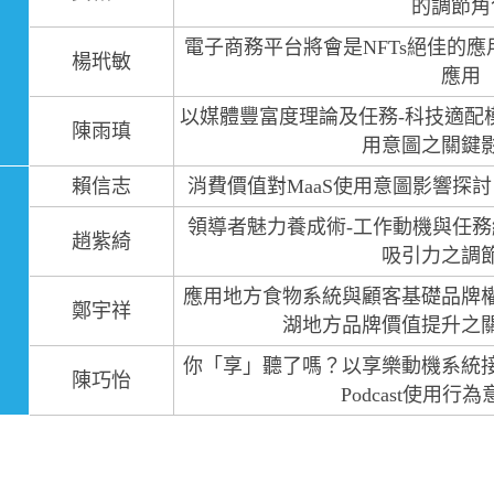
的調節角
電子商務平台將會是NFTs絕佳的應
楊玳敏
應用
以媒體豐富度理論及任務-科技適配
陳雨瑱
用意圖之關鍵
賴信志
消費價值對MaaS使用意圖影響探
領導者魅力養成術-工作動機與任務
趙紫綺
吸引力之調
應用地方食物系統與顧客基礎品牌
鄭宇祥
湖地方品牌價值提升之
你「享」聽了嗎？以享樂動機系統
陳巧怡
Podcast使用行