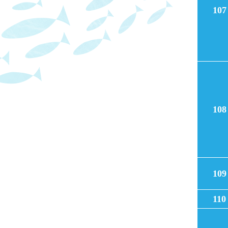
107
108
109
110