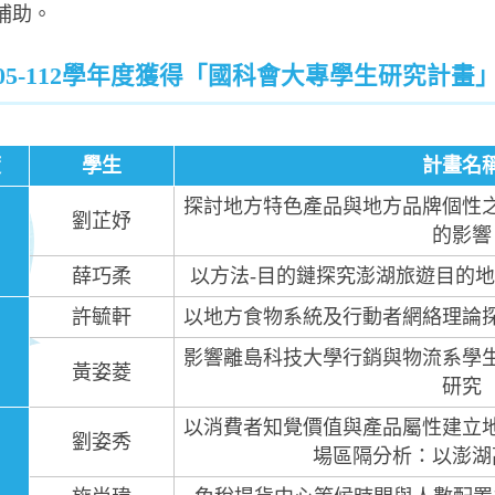
補助。
05-112學年度獲得「國科會大專學生研究計畫
度
學生
計畫名
探討地方特色產品與地方品牌個性
劉芷妤
的影響
薛巧柔
以方法-目的鏈探究澎湖旅遊目的
許毓軒
以地方食物系統及行動者網絡理論
影響離島科技大學行銷與物流系學
黃姿菱
研究
以消費者知覺價值與產品屬性建立
劉姿秀
場區隔分析：以澎湖