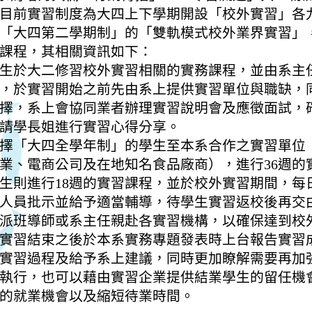
目前實習制度為大四上下學期開設「校外實習」各
「大四第二學期制」的「雙軌模式校外業界實習」
課程，其相關資訊如下：
生於大二修習校外實習相關的實務課程，並由系主
，於實習開始之前先由系上提供實習單位與職缺，
擇，系上會協同業者辦理實習說明會及應徵面試，
請學長姐進行實習心得分享。
擇「大四全學年制」的學生至本系合作之實習單位
業、電商公司及在地知名食品廠商），進行36週的
生則進行18週的實習課程，並於校外實習期間，每
人員批示並給予適當輔導，待學生實習返校後再交
派班導師或系主任親赴各實習機構，以確保達到校
實習結束之後於本系實務專題發表時上台報告實習
實習過程及給予系上建議，同時更加瞭解需要再加
執行，也可以藉由實習企業提供結業學生的留任機
的就業機會以及縮短待業時間。