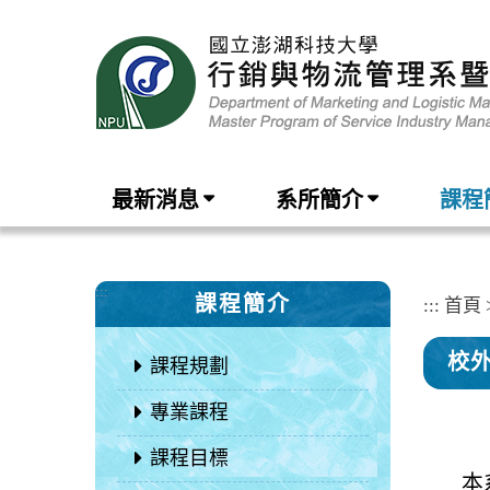
跳
到
主
要
內
容
區
塊
最新消息
系所簡介
課程
:::
課程簡介
:::
首頁
校
課程規劃
專業課程
課程目標
本