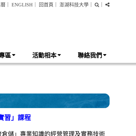
搜
分
事曆
｜
ENGLISH
｜
回首頁
｜
澎湖科技大學
｜
｜
尋
享
專區
活動相本
聯絡我們
實習」課程
流倉儲」專業知識的經營管理及實務技術