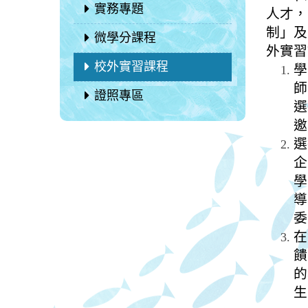
實務專題
人才，
制」及
微學分課程
外實習
校外實習課程
學
師
證照專區
選
邀
選
企
學
導
委
在
饋
的
生