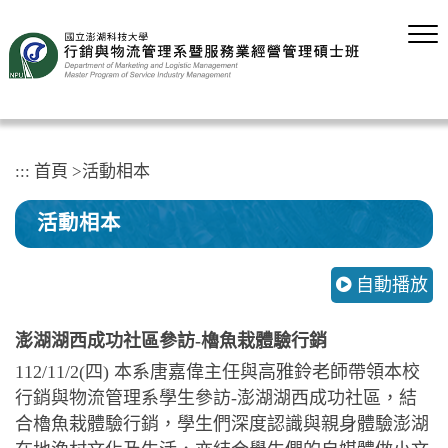
跳
到
主
要
內
容
區
塊
:::
首頁
>
活動相本
活動相本
自動播放
澎湖湖西成功社區參訪-櫓魚栽體驗行銷
112/11/2(四) 本系唐嘉偉主任與高雅鈴老師帶領本校
行銷與物流管理系學生參訪-澎湖湖西成功社區，結
合櫓魚栽體驗行銷，學生們深度認識與親身體驗澎湖