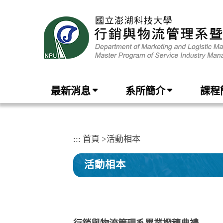
跳
到
主
要
內
容
區
塊
最新消息
系所簡介
課程
:::
首頁
>
活動相本
活動相本