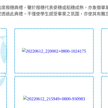
出席撥穗典禮，鑒於撥穗代表麥穗或稻穗成熟，亦象徵畢
望透過此典禮，不僅使學生感受畢業之氛圍，亦使其有難