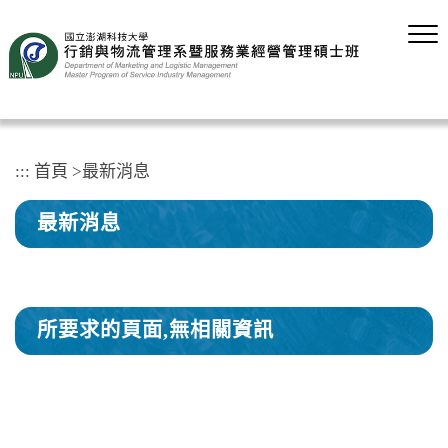
跳
到
主
要
內
容
區
塊
:::
首頁
>
最新消息
最新消息
所要求的頁面,無相關資訊