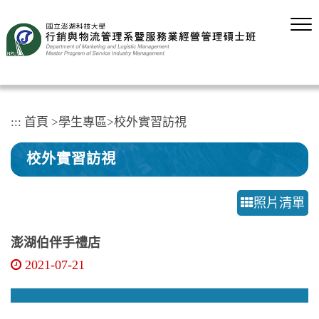
跳
到
主
要
內
容
區
塊
:::
首頁
>
學生專區
>
校外實習訪視
校外實習訪視
照片清單
澎湖伯伴手禮店
2021-07-21