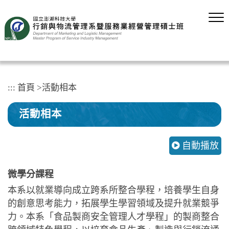
跳
到
主
要
內
容
區
塊
:::
首頁
>
活動相本
活動相本
自動播放
微學分課程
本系以就業導向成立跨系所整合學程，培養學生自身
的創意思考能力，拓展學生學習領域及提升就業競爭
力。本系「食品製商安全管理人才學程」的製商整合