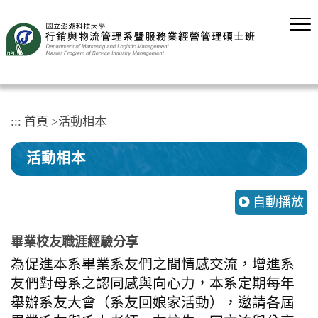
跳
到
主
要
內
容
區
塊
:::
首頁
>
活動相本
活動相本
自動播放
畢業校友職涯經驗分享
為促進本系畢業系友們之間情感交流，增進系
友們對母系之認同感與向心力，本系定期每年
舉辦系友大會（系友回娘家活動），邀請各屆