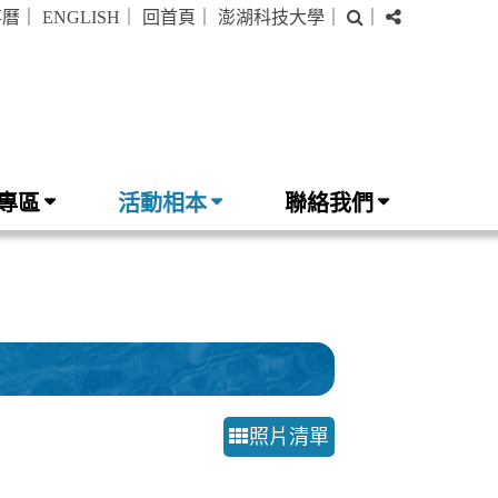
搜
分
事曆
｜
ENGLISH
｜
回首頁
｜
澎湖科技大學
｜
｜
尋
享
專區
活動相本
聯絡我們
照片清單