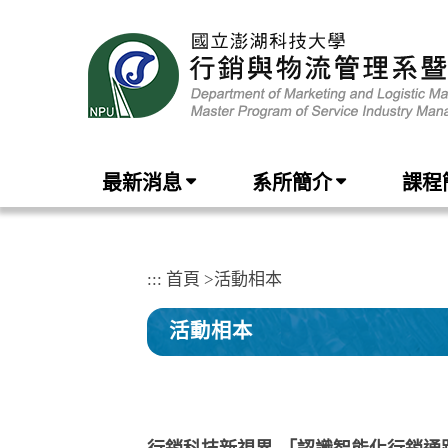
跳
到
主
要
內
容
區
塊
最新消息
系所簡介
課程
:::
首頁
>
活動相本
活動相本